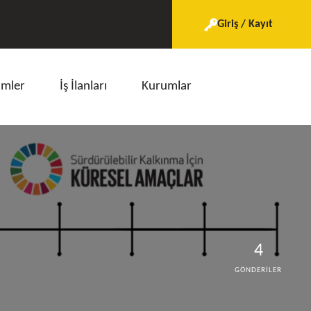
Giriş / Kayıt
imler
İş İlanları
Kurumlar
4
GÖNDERILER