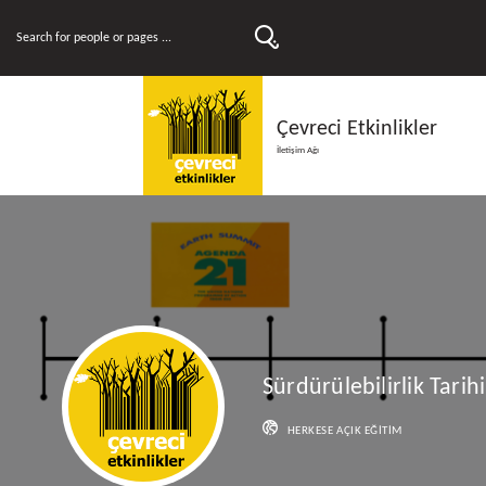
Çevreci Etkinlikler
İletişim Ağı
Sürdürülebilirlik Tarihi
HERKESE AÇIK EĞITIM