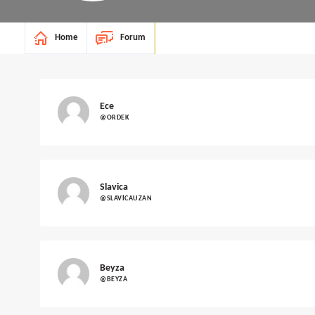
Home
Forum
Ece
@ORDEK
Slavica
@SLAVICAUZAN
Beyza
@BEYZA