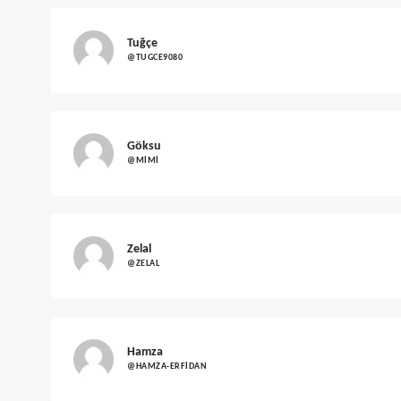
Tuğçe
@TUGCE9080
Göksu
@MIMI
Zelal
@ZELAL
Hamza
@HAMZA-ERFIDAN