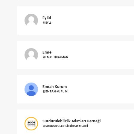
Eylül
@EYLL
Emre
@EMRETORAMAN
Emrah Kurum
@EMRAH-KURUM
Sürdürülebilirlik Adımları Derneği
@SURDURULEBILIRLIKADIMLARI