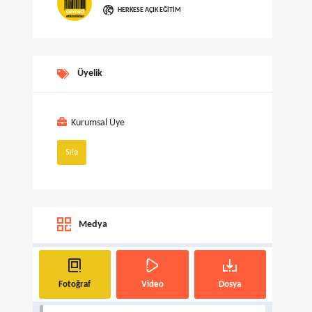
HERKESE AÇIK EĞITIM
Üyelik
Kurumsal Üye
Sıla
Medya
Fotoğraf
Video
Dosya