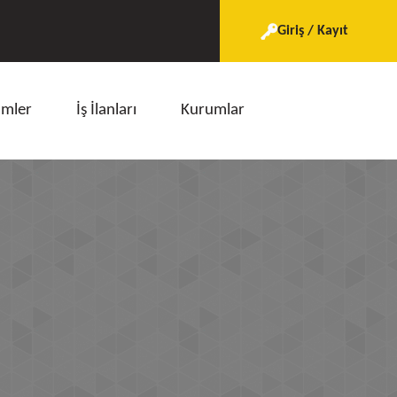
Giriş / Kayıt
imler
İş İlanları
Kurumlar