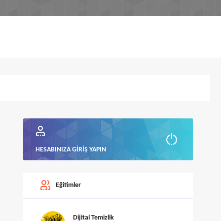
HESABINIZA GIRIŞ YAPIN
Eğitimler
Dijital Temizlik