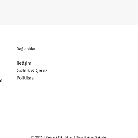
Bağlantılar
İletişim
Gizlilik & Çerez
Politikası
m.
© 2021 | Çevreci Etkinlikler | Tüm Hakları Saklıdır.