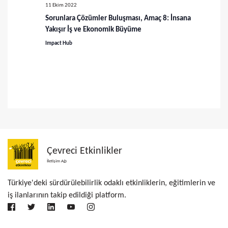
ü
a
11 Ekim 2022
m
Sorunlara Çözümler Buluşması, Amaç 8: İnsana
r
Yakışır İş ve Ekonomik Büyüme
l
a
Impact Hub
e
m
r
a
d
v
e
g
e
e
g
Çevreci Etkinlikler
z
ö
İletişim Ağı
i
r
Türkiye'deki sürdürülebilirlik odaklı etkinliklerin, eğitimlerin ve
n
iş ilanlarının takip edildiği platform.
ü
m
e
n