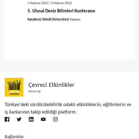
ü
a
1 Haziran 2022
-
3 Haziran 2022
m
5. Ulusal Deniz Bilimleri Konferansı
r
l
Karadeniz Teknik Üniversitesi
Trabzon
a
e
m
r
a
d
v
e
g
e
e
g
Çevreci Etkinlikler
z
İletişim Ağı
ö
i
Türkiye'deki sürdürülebilirlik odaklı etkinliklerin, eğitimlerin ve
r
n
iş ilanlarının takip edildiği platform.
ü
m
e
n
Bağlantılar