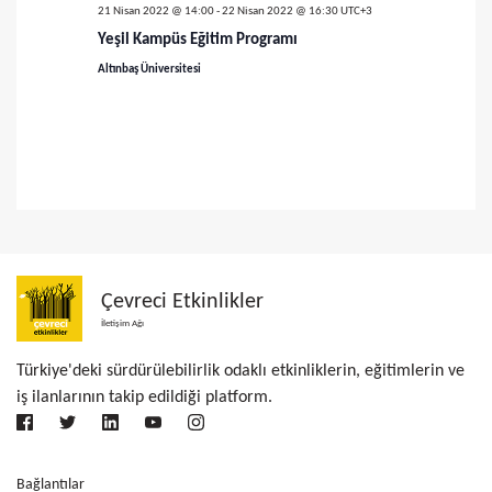
ü
a
21 Nisan 2022 @ 14:00
-
22 Nisan 2022 @ 16:30
UTC+3
m
Yeşil Kampüs Eğitim Programı
r
l
Altınbaş Üniversitesi
a
e
m
r
a
d
v
e
g
e
e
g
Çevreci Etkinlikler
z
İletişim Ağı
ö
i
Türkiye'deki sürdürülebilirlik odaklı etkinliklerin, eğitimlerin ve
r
n
iş ilanlarının takip edildiği platform.
ü
m
e
n
Bağlantılar