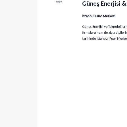
e
2022
Güneş Enerjisi & 
i
r
n
İstanbul Fuar Merkezi
.
a
E
Güneş Enerjisi ve Teknolojileri
r
t
firmalara hem de ziyaretçiler
k
tarihinde İstanbul Fuar Merke
a
i
n
m
l
a
i
k
v
l
e
e
r
g
i
ç
ö
i
r
n
d