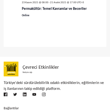
ü
a
23 Kasım 2021 @ 08:00
-
21 Aralık 2021 @ 17:00
UTC+3
m
Permakültür: Temel Kavramlar ve Beceriler
r
l
Online
a
e
m
r
a
d
v
e
g
e
e
g
Çevreci Etkinlikler
z
İletişim Ağı
ö
i
Türkiye'deki sürdürülebilirlik odaklı etkinliklerin, eğitimlerin ve
r
n
iş ilanlarının takip edildiği platform.
ü
m
e
n
Bağlantılar