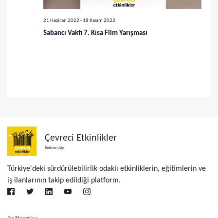
n
ü
a
21 Haziran 2022
-
18 Kasım 2022
m
Sabancı Vakfı 7. Kısa Film Yarışması
r
l
a
e
m
r
a
d
v
e
g
e
Çevreci Etkinlikler
e
g
İletişim Ağı
z
ö
Türkiye'deki sürdürülebilirlik odaklı etkinliklerin, eğitimlerin ve
i
iş ilanlarının takip edildiği platform.
r
n
ü
m