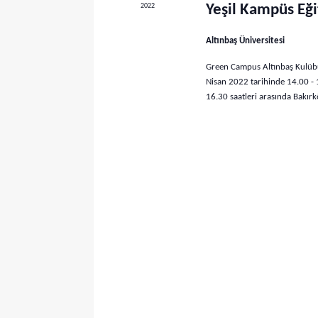
e
2022
Yeşil Kampüs Eğ
i
r
n
Altınbaş Üniversitesi
.
a
E
Green Campus Altınbaş Kulübü 
r
t
Nisan 2022 tarihinde 14.00 - 
k
16.30 saatleri arasında Bakı
a
i
n
m
l
a
i
k
v
l
e
e
r
g
i
ç
ö
i
r
n
d