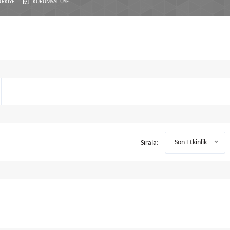
ÜRKIYE
KURUMSAL ÜYE
Son Etkinlik
Sırala: