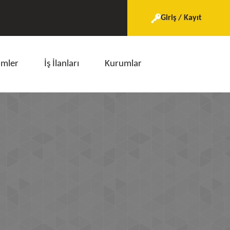
Giriş / Kayıt
imler
İş İlanları
Kurumlar