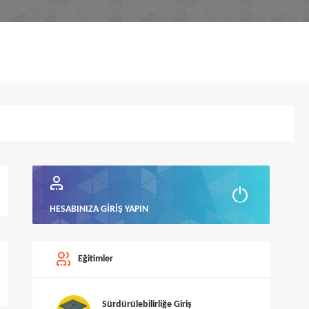
HESABINIZA GIRIŞ YAPIN
Eğitimler
Sürdürülebilirliğe Giriş