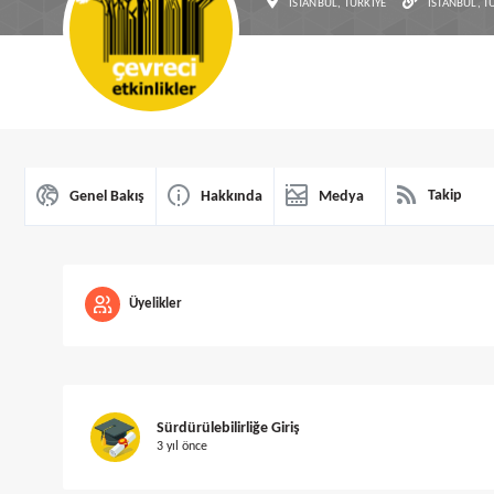
İSTANBUL, TÜRKIYE
İSTANBUL, T
Takip
Genel Bakış
Hakkında
Medya
Üyelikler
Sürdürülebilirliğe Giriş
3 yıl önce