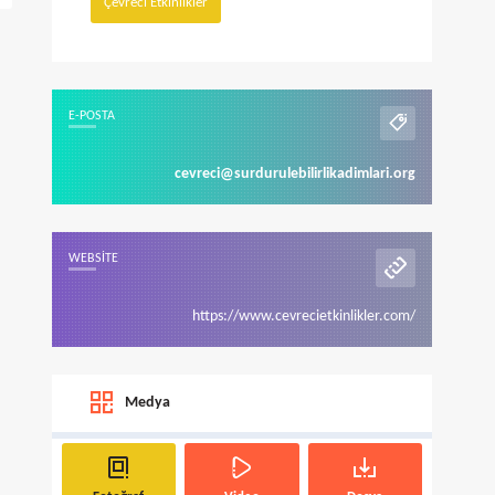
Çevreci Etkinlikler
E-POSTA
cevreci@surdurulebilirlikadimlari.org
WEBSITE
https://www.cevrecietkinlikler.com/
Medya