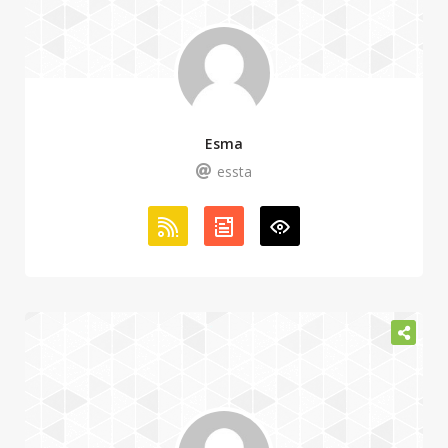
Esma
essta