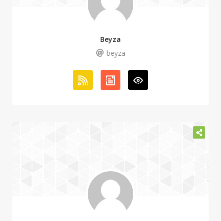
Beyza
beyza