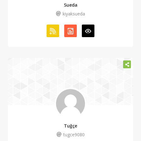
Sueda
kiyaksueda
Tuğçe
tugce9080