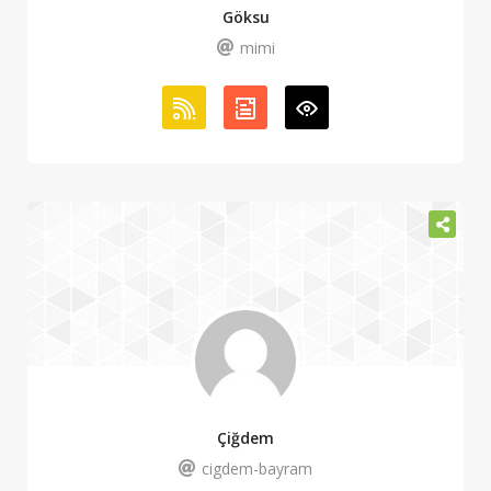
Göksu
mimi
Çiğdem
cigdem-bayram