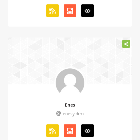
Enes
enesyldrm