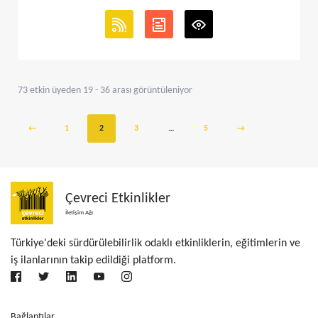
73 etkin üyeden 19 - 36 arası görüntüleniyor
←
1
2
3
…
5
→
Çevreci Etkinlikler
İletişim Ağı
Türkiye'deki sürdürülebilirlik odaklı etkinliklerin, eğitimlerin ve
iş ilanlarının takip edildiği platform.
Bağlantılar