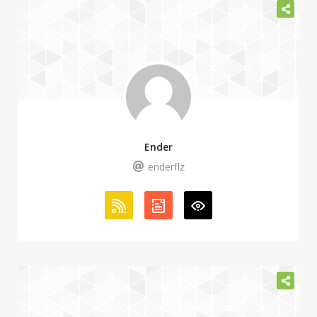
Ender
enderflz