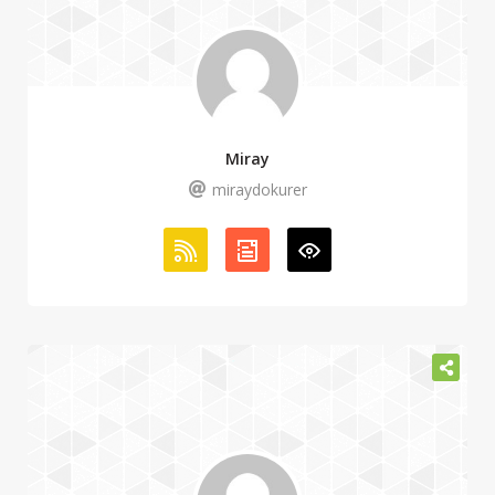
Miray
miraydokurer