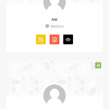
Aslı
demra-s