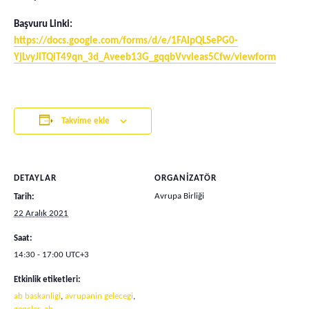
Başvuru Linki:
https://docs.google.com/forms/d/e/1FAIpQLSePG0-
YjLvyJlTQiT49qn_3d_Aveeb13G_gqqbVvvleas5Cfw/viewform
Takvime ekle
DETAYLAR
ORGANIZATÖR
Avrupa Birliği
Tarih:
22 Aralık 2021
Saat:
14:30 - 17:00
UTC+3
Etkinlik etiketleri:
ab baskanligi
,
avrupanin gelecegi
,