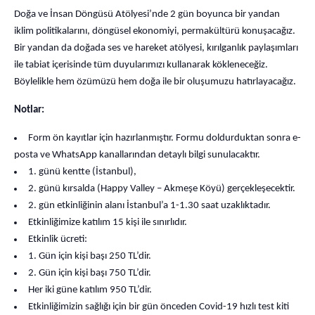
Doğa ve İnsan Döngüsü Atölyesi’nde 2 gün boyunca bir yandan
iklim politikalarını, döngüsel ekonomiyi, permakültürü konuşacağız.
Bir yandan da doğada ses ve hareket atölyesi, kırılganlık paylaşımları
ile tabiat içerisinde tüm duyularımızı kullanarak kökleneceğiz.
Böylelikle hem özümüzü hem doğa ile bir oluşumuzu hatırlayacağız.
Notlar:
Form ön kayıtlar için hazırlanmıştır. Formu doldurduktan sonra e-
posta ve WhatsApp kanallarından detaylı bilgi sunulacaktır.
1. günü kentte (İstanbul),
2. günü kırsalda (Happy Valley – Akmeşe Köyü) gerçekleşecektir.
2. gün etkinliğinin alanı İstanbul’a 1-1.30 saat uzaklıktadır.
Etkinliğimize katılım 15 kişi ile sınırlıdır.
Etkinlik ücreti:
1. Gün için kişi başı 250 TL’dir.
2. Gün için kişi başı 750 TL’dir.
Her iki güne katılım 950 TL’dir.
Etkinliğimizin sağlığı için bir gün önceden Covid-19 hızlı test kiti