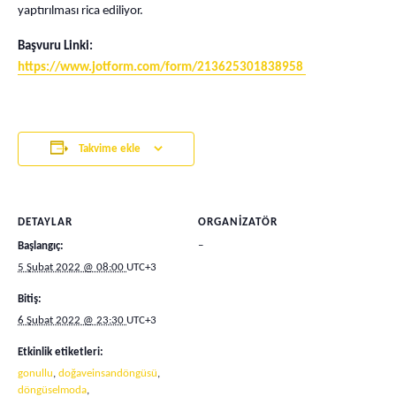
yaptırılması rica ediliyor.
Başvuru Linki:
https://www.jotform.com/form/213625301838958
Takvime ekle
DETAYLAR
ORGANIZATÖR
–
Başlangıç:
5 Şubat 2022 @ 08:00
UTC+3
Bitiş:
6 Şubat 2022 @ 23:30
UTC+3
Etkinlik etiketleri:
gonullu
,
doğaveinsandöngüsü
,
döngüselmoda
,