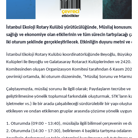
İstanbul Ekoloji Rotary Kulübü yürütücülüğünde, Müsilaj konusunun, se
sağlığı ve ekonomiye olan etkilerinin ve tüm sürecin tartışılacağı çal
iki oturum şeklinde gerçekleştirilecek. Etkinliğin duyuru metni ve deta
İstanbul Ekoloji Rotary Kulübü koordinatörlüğünde Beyoğlu, Büyükçekme
Kulüpleri ile Beyoğlu ve Galatasaray Rotaract Kulüplerinden ve 2420. 
Komitesinden oluşan Organizasyon Komitesi tarafından 6 Kasım 2021 C
çevrimiçi ortamda, iki oturum düzeninde, “Müsilaj Sorunu ve Marmara’nı
Çalıştayımızda, müsilaj sorunu ile ilgili olarak; Paydaşların tecrübe ve biri
geliştirilmesine yönelik toplumsal farkındalık oluşturmak, STK’ların kamu v
işletmeler vs.) ile bir arada çalışabileceği sürdürülebilir bir yapı oluşt
etkileyen ve ondan etkilenen gruplar arasında çözüme yönelik uygun şar
Oturumda (09:00 – 13:40), müsilajla ilgili bilimsel çerçevenin ve dur
Oturumda (14:30 – 17:30), belirlenen 4 başlıkta tartışma odalarında