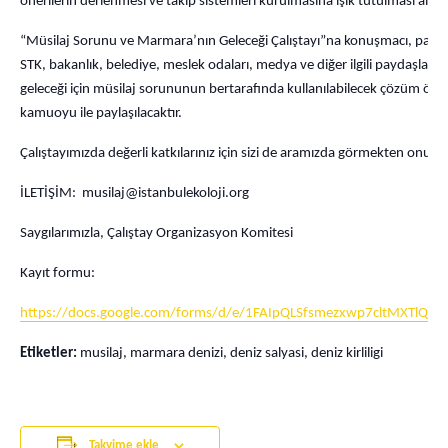
önerilerin derlenmesi ve takip sistemleri kurulmasına ışık tutulması am
“Müsilaj Sorunu ve Marmara’nın Geleceği Çalıştayı”na konuşmacı, panelis
STK, bakanlık, belediye, meslek odaları, medya ve diğer ilgili paydaşları
geleceği için müsilaj sorununun bertarafında kullanılabilecek çözüm öneriler
kamuoyu ile paylaşılacaktır.
Çalıştayımızda değerli katkılarınız için sizi de aramızda görmekten onur 
İLETİŞİM:
musilaj@istanbulekoloji.org
Saygılarımızla, Çalıştay Organizasyon Komitesi
Kayıt formu:
https://docs.google.com/forms/d/e/1FAIpQLSfsmezxwp7cltMXTlQ
Etiketler:
musilaj, marmara denizi, deniz salyasi, deniz kirliligi
Takvime ekle