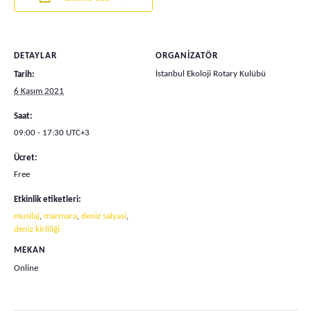
DETAYLAR
ORGANIZATÖR
İstanbul Ekoloji Rotary Kulübü
Tarih:
6 Kasım 2021
Saat:
09:00 - 17:30
UTC+3
Ücret:
Free
Etkinlik etiketleri:
musilaj
,
marmara
,
deniz salyasi
,
deniz kirliliği
MEKAN
Online