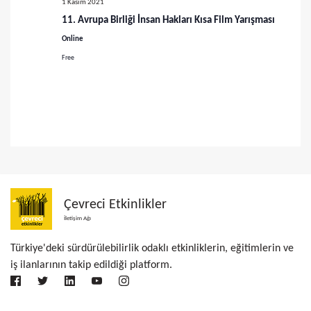
1 Kasım 2021
ü
11. Avrupa Birliği İnsan Hakları Kısa Film Yarışması
m
Online
Free
l
e
r
d
e
g
Çevreci Etkinlikler
İletişim Ağı
e
Türkiye'deki sürdürülebilirlik odaklı etkinliklerin, eğitimlerin ve
z
iş ilanlarının takip edildiği platform.
i