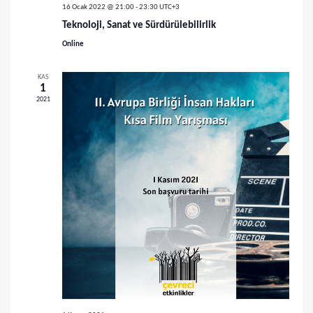
ü
a
16 Ocak 2022 @ 21:00
-
23:30
UTC+3
m
Teknoloji, Sanat ve Sürdürülebilirlik
r
l
Online
a
e
KAS
m
1
r
2021
a
d
v
e
g
e
e
g
z
ö
i
r
n
ü
m
e
n