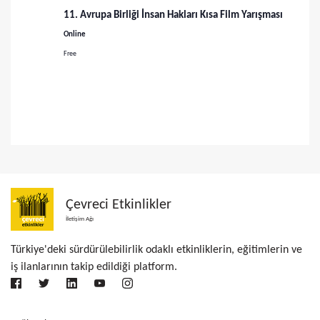
n
11. Avrupa Birliği İnsan Hakları Kısa Film Yarışması
m
Online
Free
e
Çevreci Etkinlikler
İletişim Ağı
Türkiye'deki sürdürülebilirlik odaklı etkinliklerin, eğitimlerin ve
iş ilanlarının takip edildiği platform.