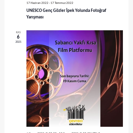
ü
a
17 Haziran 2022
-
17 Temmuz 2022
m
UNESCO Genç Gözler İpek Yolunda Fotoğraf
r
Yarışması
l
a
e
KAS
m
6
r
2021
a
d
v
e
g
e
e
g
z
ö
i
r
n
ü
m
e
n