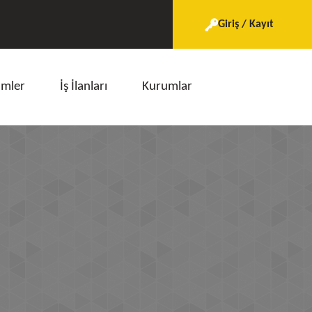
Giriş / Kayıt
imler
İş İlanları
Kurumlar