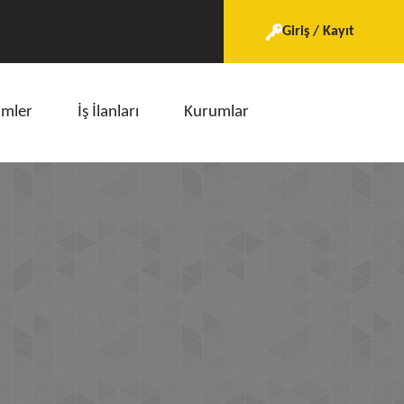
Giriş / Kayıt
imler
İş İlanları
Kurumlar