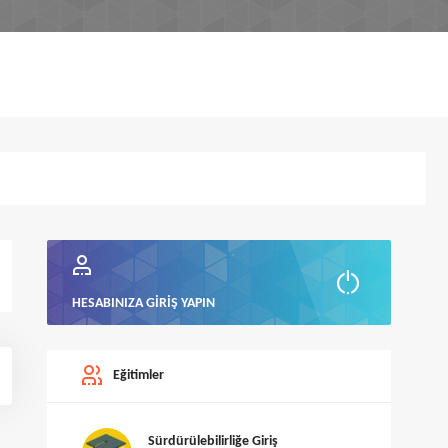
HESABINIZA GIRIŞ YAPIN
Eğitimler
Sürdürülebilirliğe Giriş