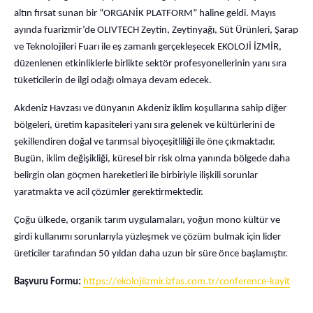
altın fırsat sunan bir “ORGANİK PLATFORM” haline geldi. Mayıs
ayında fuarizmir’de OLIVTECH Zeytin, Zeytinyağı, Süt Ürünleri, Şarap
ve Teknolojileri Fuarı ile eş zamanlı gerçekleşecek EKOLOJİ İZMİR,
düzenlenen etkinliklerle birlikte sektör profesyonellerinin yanı sıra
tüketicilerin de ilgi odağı olmaya devam edecek.
Akdeniz Havzası ve dünyanın Akdeniz iklim koşullarına sahip diğer
bölgeleri, üretim kapasiteleri yanı sıra gelenek ve kültürlerini de
şekillendiren doğal ve tarımsal biyoçeşitliliği ile öne çıkmaktadır.
Bugün, iklim değişikliği, küresel bir risk olma yanında bölgede daha
belirgin olan göçmen hareketleri ile birbiriyle ilişkili sorunlar
yaratmakta ve acil çözümler gerektirmektedir.
Çoğu ülkede, organik tarım uygulamaları, yoğun mono kültür ve
girdi kullanımı sorunlarıyla yüzleşmek ve çözüm bulmak için lider
üreticiler tarafından 50 yıldan daha uzun bir süre önce başlamıştır.
Başvuru Formu:
https://ekolojiizmir.izfas.com.tr/conference-kayit