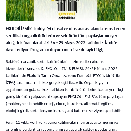
EKOLOJİ İZMİR, Türkiye’yi ulusal ve uluslararası alanda temsil eden
sertifikalı organik ürünlerin ve sektörün tüm paydaşlarının yer
aldığı tek fuar olarak sizi 26 – 29 Mayıs 2022 tarihinde İzmir’e
davet ediyor. Programın duyuru metni ve detaylı bilgi;
Sektörün organik sertifikalı ürünlerini, izin verilen girdi ve
hizmetlerini sergilediği EKOLOJİ İZMİR FUARI, 26-29 Mayıs 2022
tarihlerinde Ekolojik Tarım Organizayonu Derneği (ETO) iş birliği ile
İZFAŞ tarafından 11. kez gerçekleştirilecektir. Organik giyim
eşyalarından gıdaya, kozmetikten temizlik ürünlerine kadar yenilikçi
geniş bir ürün yelpazesini kapsayan EKOLOJİ İZMİR’e, tüm paydaşlar
(makine, yenilenebilir enerji, ekolojik turizm, alternatif eğitim,
ekolojik girdi, sertifikasyon kuruluşları) katılımcı ve ziyaretçi olabilir.
Fuar, 11 yılda yerli ve yabancı katılımcıların bir araya gelmesini ve
önemli iş bağlantıları yapmalarını sağlayarak sektör paydaşlarına