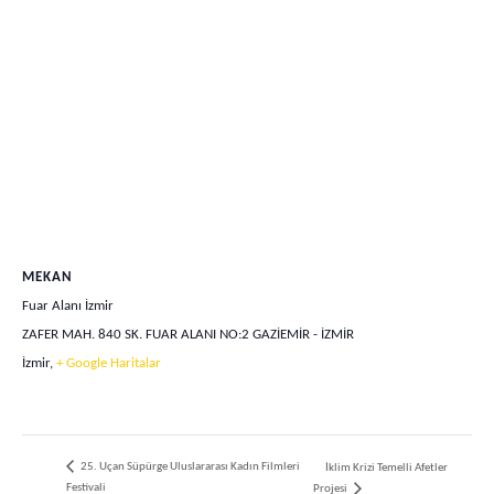
MEKAN
Fuar Alanı İzmir
ZAFER MAH. 840 SK. FUAR ALANI NO:2 GAZİEMİR - İZMİR
İzmir
,
+ Google Haritalar
25. Uçan Süpürge Uluslararası Kadın Filmleri
İklim Krizi Temelli Afetler
Festivali
Projesi