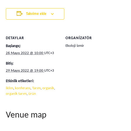
Takvime ekle
DETAYLAR
ORGANIZATÖR
Ekoloji İzmir
Başlangıç:
26 Mayıs 2022 @ 10:00
UTC+3
Bitiş:
29 Mayıs 2022 @ 19:00
UTC+3
Etkinlik etiketleri:
iklim
,
konferans
,
Tarım
,
organik
,
organik tarım
,
ürün
Venue map