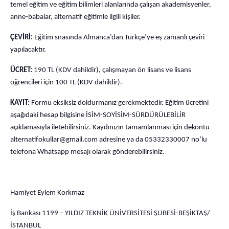
temel eğitim ve eğitim bilimleri alanlarında çalışan akademisyenler,
anne-babalar, alternatif eğitimle ilgili kişiler.
ÇEVİRİ:
Eğitim sırasında Almanca’dan Türkçe’ye eş zamanlı çeviri
yapılacaktır.
ÜCRET:
190 TL (KDV dahildir), çalışmayan ön lisans ve lisans
öğrencileri için 100 TL (KDV dahildir).
KAYIT:
Formu eksiksiz doldurmanız gerekmektedir. Eğitim ücretini
aşağıdaki hesap bilgisine İSİM-SOYİSİM-SÜRDÜRÜLEBİLİR
açıklamasıyla iletebilirsiniz. Kaydınızın tamamlanması için dekontu
alternatifokullar@gmail.com
adresine ya da 05332330007 no’lu
telefona Whatsapp mesajı olarak gönderebilirsiniz.
Hamiyet Eylem Korkmaz
İş Bankası 1199 – YILDIZ TEKNİK ÜNİVERSİTESİ ŞUBESİ-BEŞİKTAŞ/
İSTANBUL