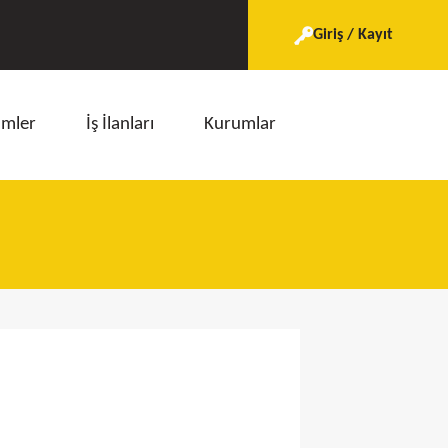
Giriş / Kayıt
imler
İş İlanları
Kurumlar