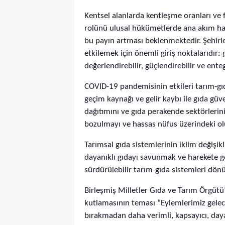
Kentsel alanlarda kentleşme oranları ve f
rolünü ulusal hükümetlerde ana akım hali
bu payın artması beklenmektedir. Şehirle
etkilemek için önemli giriş noktalarıdır: g
değerlendirebilir, güçlendirebilir ve enteg
COVID-19 pandemisinin etkileri tarım-gı
geçim kaynağı ve gelir kaybı ile gıda güv
dağıtımını ve gıda perakende sektörlerini
bozulmayı ve hassas nüfus üzerindeki olu
Tarımsal gıda sistemlerinin iklim değişik
dayanıklı gıdayı savunmak ve harekete geç
sürdürülebilir tarım-gıda sistemleri dön
Birleşmiş Milletler Gıda ve Tarım Örgü
kutlamasının teması “Eylemlerimiz gelece
bırakmadan daha verimli, kapsayıcı, day