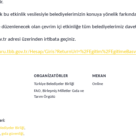
r.
ek bu etkinlik vesilesiyle belediyelerimizin konuya yönelik farkında
zenlenecek olan çevrim içi etkinliğe tüm belediyelerimiz davetl
v.tr
adresi üzerinden irtibata geçiniz.
vuru.tbb.gov.tr/Hesap/Giris?ReturnUrl=%2FEgitim%2FEgitimeBa
ORGANIZATÖRLER
MEKAN
Türkiye Belediyeler Birliği
Online
FAO, Birleşmiş Milletler Gıda ve
Tarım Örgütü
eri:
lediyeler Birliği
,
,
gıda güvenliği
,