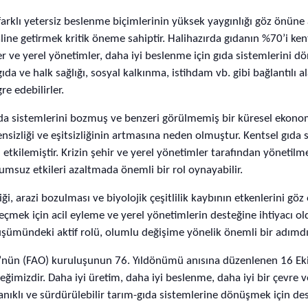
arklı yetersiz beslenme biçimlerinin yüksek yaygınlığı göz önüne 
ne getirmek kritik öneme sahiptir. Halihazırda gıdanın %70’i kent
r ve yerel yönetimler, daha iyi beslenme için gıda sistemlerini d
ıda ve halk sağlığı, sosyal kalkınma, istihdam vb. gibi bağlantılı a
re edebilirler.
da sistemlerini bozmuş ve benzeri görülmemiş bir küresel ekonom
ensizliği ve eşitsizliğinin artmasına neden olmuştur. Kentsel gıda 
 etkilemiştir. Krizin şehir ve yerel yönetimler tarafından yöneti
msuz etkileri azaltmada önemli bir rol oynayabilir.
liği, arazi bozulması ve biyolojik çeşitlilik kaybının etkenlerini g
mek için acil eyleme ve yerel yönetimlerin desteğine ihtiyacı old
üşümündeki aktif rolü, olumlu değişime yönelik önemli bir adımdı
tü’nün (FAO) kuruluşunun 76. Yıldönümü anısına düzenlenen 16 
ğimizdir. Daha iyi üretim, daha iyi beslenme, daha iyi bir çevre v
anıklı ve sürdürülebilir tarım-gıda sistemlerine dönüşmek için d