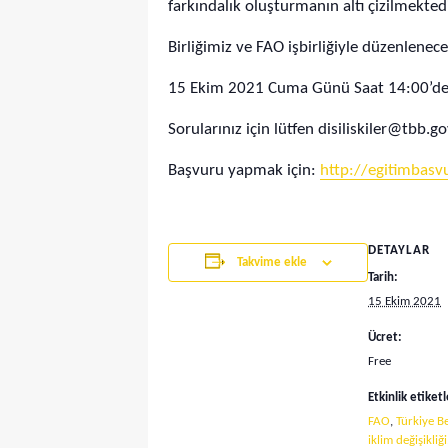
farkındalık oluşturmanın altı çizilmektedi
Birliğimiz ve FAO işbirliğiyle düzenlenec
15 Ekim 2021 Cuma Günü Saat 14:00’de dü
Sorularınız için lütfen
disiliskiler@tbb.go
Başvuru yapmak için:
http://egitimbas
DETAYLAR
Takvime ekle
Tarih:
15 Ekim 2021
Ücret:
Free
Etkinlik etiketl
FAO
,
Türkiye Be
iklim değişikliği