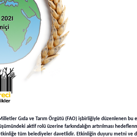
 Milletler Gıda ve Tarım Örgütü (FAO) işbirliğiyle düzenlenen bu e
nüşümündeki aktif rolü üzerine farkındalığın artırılması hedef
kinliğe tüm belediyeler davetlidir. Etkinliğin duyuru metni ve de