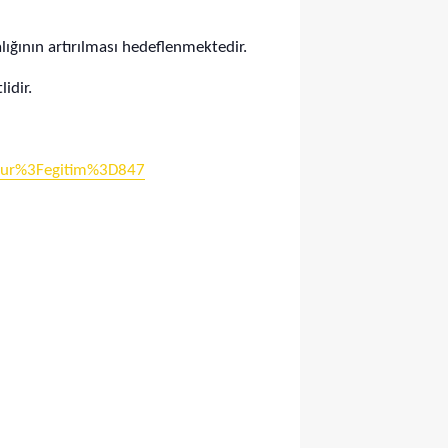
lığının artırılması hedeflenmektedir.
idir.
svur%3Fegitim%3D847