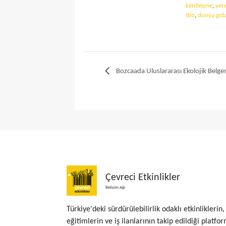
kentleşme
,
yer
tbb
,
dünya gıd
Bozcaada Uluslararası Ekolojik Belgese
Çevreci Etkinlikler
İletişim Ağı
Türkiye'deki sürdürülebilirlik odaklı etkinliklerin,
eğitimlerin ve iş ilanlarının takip edildiği platfor