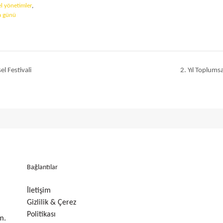
el yönetimler
,
a günü
l Festivali
2. Yıl Toplums
Bağlantılar
İletişim
Gizlilik & Çerez
Politikası
m.