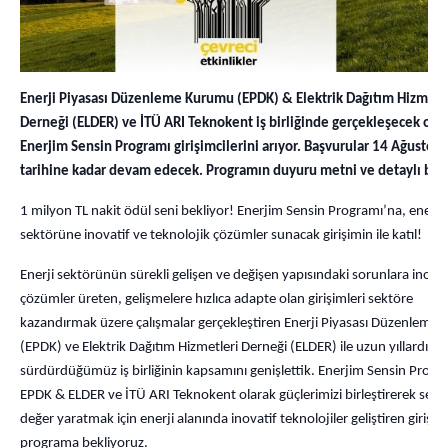
Enerji Piyasası Düzenleme Kurumu (EPDK) & Elektrik Dağıtım Hizmetl
Derneği (ELDER) ve İTÜ ARI Teknokent iş birliğinde gerçekleşecek ola
Enerjim Sensin Programı girişimcilerini arıyor. Başvurular 14 Ağustos
tarihine kadar devam edecek. Programın duyuru metni ve detaylı bilg
1 milyon TL nakit ödül seni bekliyor! Enerjim Sensin Programı’na, enerji
sektörüne inovatif ve teknolojik çözümler sunacak girişimin ile katıl!
Enerji sektörünün sürekli gelişen ve değişen yapısındaki sorunlara inovat
çözümler üreten, gelişmelere hızlıca adapte olan girişimleri sektöre
kazandırmak üzere çalışmalar gerçekleştiren Enerji Piyasası Düzenleme
(EPDK) ve Elektrik Dağıtım Hizmetleri Derneği (ELDER) ile uzun yıllardır
sürdürdüğümüz iş birliğinin kapsamını genişlettik. Enerjim Sensin Prog
EPDK & ELDER ve İTÜ ARI Teknokent olarak güçlerimizi birleştirerek sekt
değer yaratmak için enerji alanında inovatif teknolojiler geliştiren girişim
programa bekliyoruz.