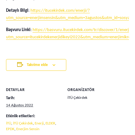
Detaylı Bilgi
:
https://itucekirdek.com/enerji/?
utm_source=enerjimsensin&utm_medium=3agustos&utm_id=sosyalm
Başvuru Linki
:
https://basvuru.itucekirdek.com/tr/discover/1/enerji?
utm_source=itucekirdekenerjidikeyi2022&utm_medium=enerjimikrosi
Takvime ekle
DETAYLAR
ORGANIZATÖR
İTÜ Çekirdek
Tarih:
14 Ağustos 2022
Etkinlik etiketleri:
İTÜ
,
İTÜ Çekirdek
,
Enerji
,
ELDER
,
EPDK
,
Enerjim Sensin