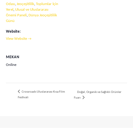
Odası
,
Jeoçeşitlilik
,
Toplumlar İçin
Yerel
,
Ulusal ve Uluslararası
Önemi Paneli
,
Dünya Jeoçeşitlilik
Günü
Website:
View Website →
MEKAN
Online
Crossroads Uluslararası Kısa Film
Doğal, Organik ve Sağlıklı Ürünler
Festivali
Fuarı