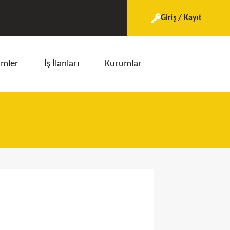
Giriş / Kayıt
imler
İş İlanları
Kurumlar