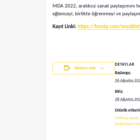
MDA 2022, aralıksız sanat paylaşımını he
eğlenceyi, birlikte öğrenmeyi ve paylaşım
Kayıt Linki:
https://fonzip.com/muzikist
DETAYLAR
Takvime ekle
Başlangıç:
26 Ağustos 20
Bitiş:
28 Ağustos 20
Etkinlik etiketl
Festival
,
sanat
,
bırakmayan fes