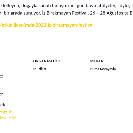
defleyen, doğayla sanatı buluşturan, gün boyu atölyeler, söyleşile
ı bir arada sunuyor. İz Bırakmayan Festival, 26 – 28 Ağustos’ta B
/etkinlikler/mda-2022-iz-birakmayan-festival
ORGANIZATÖR
MEKAN
Müzikist
Bursa Kocayayla
22
22
eri:
doğa
,
iz
tival
,
MDA