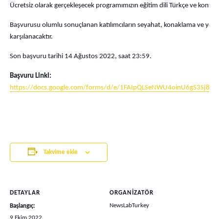
Ücretsiz olarak gerçekleşecek programımızın eğitim dili Türkçe ve kontenj
Başvurusu olumlu sonuçlanan katılımcıların seyahat, konaklama ve ye
karşılanacaktır.
Son başvuru tarihi 14 Ağustos 2022, saat 23:59.
Başvuru Linki:
https://docs.google.com/forms/d/e/1FAIpQLSeNWU4oinU6gS3Sj8
Takvime ekle
DETAYLAR
ORGANIZATÖR
NewsLabTurkey
Başlangıç:
9 Ekim 2022