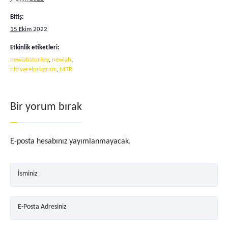
Bitiş:
15 Ekim 2022
Etkinlik etiketleri:
newlabsturkey
,
newlab
,
nltryerelprogram
,
NLTR
Bir yorum bırak
E-posta hesabınız yayımlanmayacak.
İsminiz
E-Posta Adresiniz