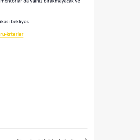
an mentorlar da yalnız bırakmayacak ve
ikası bekliyor.
u-krterler