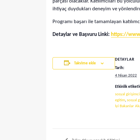
parçası olacaklar. Katılımcıları bu yolc
ihtiyaç duydukları deneyim ve yönlendir
Programı başarı ile tamamlayan katılımcıla
Detaylar ve Başvuru Linki:
https://www.
DETAYLAR
Takvime ekle
Tarih:
4 Nisan 2022
Etkinlik etiketl
sosyal girişimci
egitim
,
sosyal g
İyi Bakanlar A