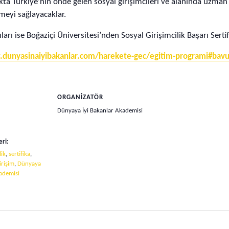
ulukta Türkiye’nin önde gelen sosyal girişimcileri ve alanında uzm
meyi sağlayacaklar.
rı ise Boğaziçi Üniversitesi’nden Sosyal Girişimcilik Başarı Sertif
dunyasinaiyibakanlar.com/harekete-gec/egitim-programi#bavur
ORGANIZATÖR
Dünyaya İyi Bakanlar Akademisi
eri:
lik
,
sertifika
,
irişim
,
Dünyaya
kademisi