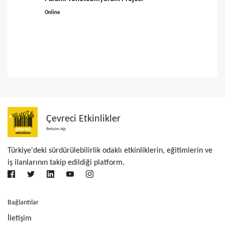
n
Online
m
e
Çevreci Etkinlikler
İletişim Ağı
Türkiye'deki sürdürülebilirlik odaklı etkinliklerin, eğitimlerin ve
iş ilanlarının takip edildiği platform.
Bağlantılar
İletişim