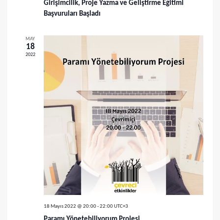
Girişimcilik, Proje Yazma ve Geliştirme Eğitimi
ü
Başvuruları Başladı
m
MAY
18
l
2022
e
r
d
e
g
e
z
i
18 Mayıs 2022 @ 20:00
-
22:00
UTC+3
Paramı Yönetebiliyorum Projesi