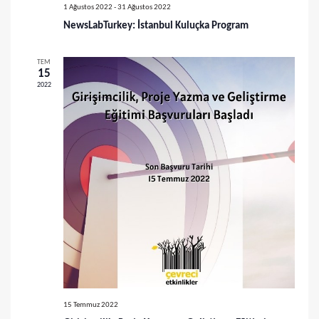
ü
a
1 Ağustos 2022
-
31 Ağustos 2022
m
NewsLabTurkey: İstanbul Kuluçka Program
r
l
a
TEM
e
15
m
2022
r
a
d
v
e
g
e
e
g
z
ö
i
r
n
ü
m
e
n
15 Temmuz 2022