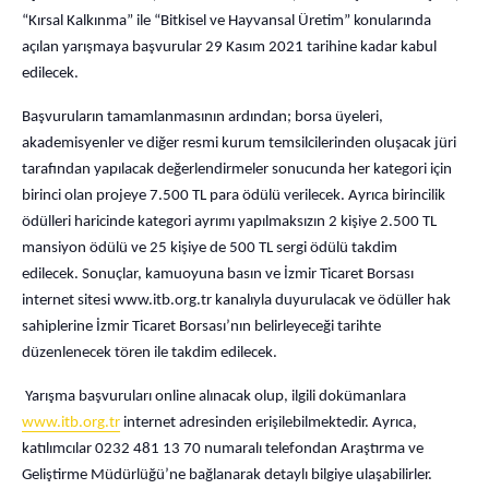
“Kırsal Kalkınma” ile “Bitkisel ve Hayvansal Üretim” konularında
açılan yarışmaya başvurular 29 Kasım 2021 tarihine kadar kabul
edilecek.
Başvuruların tamamlanmasının ardından; borsa üyeleri,
akademisyenler ve diğer resmi kurum temsilcilerinden oluşacak jüri
tarafından yapılacak değerlendirmeler sonucunda her kategori için
birinci olan projeye 7.500 TL para ödülü verilecek. Ayrıca birincilik
ödülleri haricinde kategori ayrımı yapılmaksızın 2 kişiye 2.500 TL
mansiyon ödülü ve 25 kişiye de 500 TL sergi ödülü takdim
edilecek. Sonuçlar, kamuoyuna basın ve İzmir Ticaret Borsası
internet sitesi www.itb.org.tr kanalıyla duyurulacak ve ödüller hak
sahiplerine İzmir Ticaret Borsası’nın belirleyeceği tarihte
düzenlenecek tören ile takdim edilecek.
Yarışma başvuruları online alınacak olup, ilgili dokümanlara
www.itb.org.tr
internet adresinden erişilebilmektedir. Ayrıca,
katılımcılar 0232 481 13 70 numaralı telefondan Araştırma ve
Geliştirme Müdürlüğü’ne bağlanarak detaylı bilgiye ulaşabilirler.