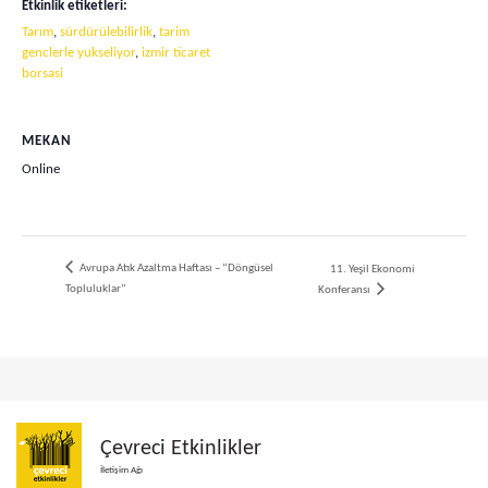
Etkinlik etiketleri:
Tarım
,
sürdürülebilirlik
,
tarim
genclerle yukseliyor
,
izmir ticaret
borsasi
MEKAN
Online
Avrupa Atık Azaltma Haftası – “Döngüsel
11. Yeşil Ekonomi
Topluluklar”
Konferansı
Çevreci Etkinlikler
İletişim Ağı