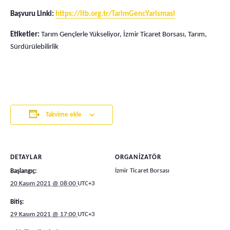
Başvuru Linki:
https://itb.org.tr/TarimGencYarismasi
Etiketler:
Tarım Gençlerle Yükseliyor, İzmir Ticaret Borsası, Tarım,
Sürdürülebilirlik
Takvime ekle
DETAYLAR
ORGANIZATÖR
İzmir Ticaret Borsası
Başlangıç:
20 Kasım 2021 @ 08:00
UTC+3
Bitiş:
29 Kasım 2021 @ 17:00
UTC+3