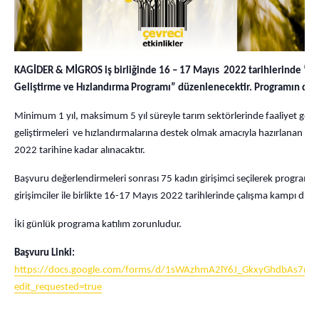
KAGİDER & MİGROS iş birliğinde 16 – 17 Mayıs 2022 tarihlerinde ”Ta
Geliştirme ve Hızlandırma Programı” düzenlenecektir. Programın duyu
Minimum 1 yıl, maksimum 5 yıl süreyle tarım sektörlerinde faaliyet göstere
geliştirmeleri ve hızlandırmalarına destek olmak amacıyla hazırlanan p
2022 tarihine kadar alınacaktır.
Başvuru değerlendirmeleri sonrası 75 kadın girişimci seçilerek programa d
girişimciler ile birlikte 16-17 Mayıs 2022 tarihlerinde çalışma kampı düze
İki günlük programa katılım zorunludur.
Başvuru Linki:
https://docs.google.com/forms/d/1sWAzhmA2lY6J_GkxyGhdbAs7mB
edit_requested=true