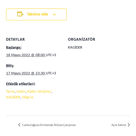
Takvime ekle
DETAYLAR
ORGANIZATÖR
KAGİDER
Başlangıç:
16 Mayıs 2022 @ 08:00
UTC+3
Bitiş:
17 Mayıs 2022 @ 23:30
UTC+3
Etkinlik etiketleri:
Tarım
,
kadın
,
Kadın Girişimci
,
KAGİDER
,
Migros
Cankulağıyla Dinlemek Atölye Çalışması
Açık Sahne