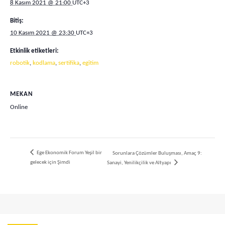
8 Kasım 2021 @ 21:00
UTC+3
Bitiş:
10 Kasım 2021 @ 23:30
UTC+3
Etkinlik etiketleri:
robotik
,
kodlama
,
sertifika
,
egitim
MEKAN
Online
Ege Ekonomik Forum Yeşil bir
Sorunlara Çözümler Buluşması, Amaç 9:
gelecek için Şimdi
Sanayi, Yenilikçilik ve Altyapı