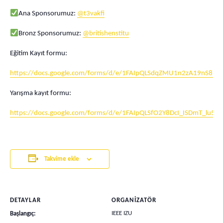
Ana Sponsorumuz:
@t3vakfi
Bronz Sponsorumuz:
@britishenstitu
Eğitim Kayıt formu:
https://docs.google.com/forms/d/e/1FAIpQLSdqZMU1n2zA19nS8
Yarışma kayıt formu:
https://docs.google.com/forms/d/e/1FAIpQLSfO2Y8DcI_ISDmT_lu5
Takvime ekle
DETAYLAR
ORGANIZATÖR
IEEE IZU
Başlangıç: