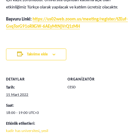
için kayıt zorunludur. Üniversite dışından katılıma açık olan
etkinliğimiz Türkçe olarak yapılacak ve katılım ücretsiz olacaktır.
Başvuru Linki:
https://us02web.zoom.us/meeting/register/tZEuf-
GvqTorG91oRXGW-6AEyMtNjVrQ1zMH
Takvime ekle
DETAYLAR
ORGANIZATÖR
CESD
Tarih:
15 Mart 2022
Saat:
18:00 - 19:00
UTC+3
Etkinlik etiketleri:
kadir has universitesi
,
yesil