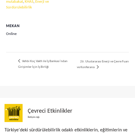
mutabakat
,
KHAS
,
Enerji ve
Sürdürülebilirlik
MEKAN
Online
Vehbi Koç Vakfı ile İş Bankası’ndan
26. Uluslararası Enerji ve Çevre Fuarı
Girişimler İçin İş Birliği
ve Konferansı
Çevreci Etkinlikler
İletişim Ağı
Türkiye'deki sürdürülebilirlik odaklı etkinliklerin, eğitimlerin ve