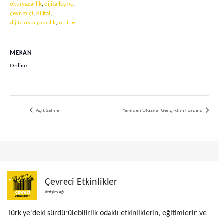
okuryazarlik
,
dijitalleşme
,
çevrimiçi
,
dijital
,
dijitalokuryazarlık
,
online
MEKAN
Online
Açık Sahne
Yerelden Ulusala: Genç İklim Forumu
Çevreci Etkinlikler
İletişim Ağı
Türkiye'deki sürdürülebilirlik odaklı etkinliklerin, eğitimlerin ve