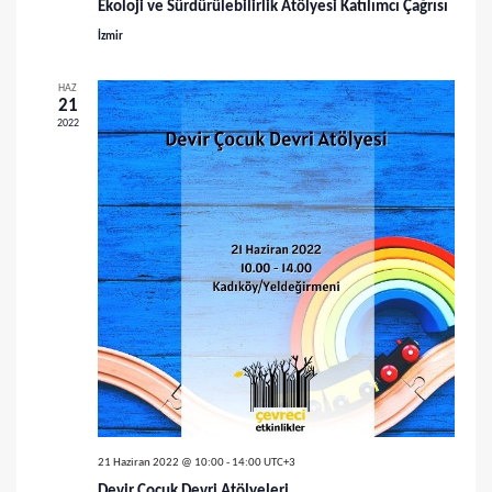
Ekoloji ve Sürdürülebilirlik Atölyesi Katılımcı Çağrısı
ü
İzmir
m
HAZ
21
l
2022
e
r
d
e
g
e
z
i
21 Haziran 2022 @ 10:00
-
14:00
UTC+3
Devir Çocuk Devri Atölyeleri