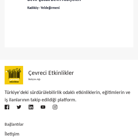
n
Kadıköy - Yeldeğirmeni
m
e
Çevreci Etkinlikler
İletişim Ağı
Türkiye'deki sürdürülebilirlik odaklı etkinliklerin, eğitimlerin ve
iş ilanlarının takip edildiği platform.
Bağlantılar
İletişim