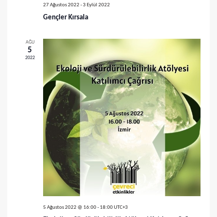
ü
a
27 Ağustos 2022
-
3 Eylül 2022
m
Gençler Kırsala
r
l
a
AĞU
e
5
m
2022
r
a
d
v
e
g
e
e
g
z
ö
i
r
n
ü
m
e
n
5 Ağustos 2022 @ 16:00
-
18:00
UTC+3