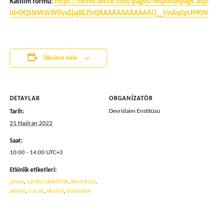
Katılım formu:
https://forms.office.com/pages/responsepage.aspx?
id=DQSIkWdsW0yxEjajBLZtrQAAAAAAAAAAAAO__UnAq0pUM0NHM
Takvime ekle
DETAYLAR
ORGANIZATÖR
Devridaim Enstitüsü
Tarih:
21 Haziran 2022
Saat:
10:00 - 14:00
UTC+3
Etkinlik etiketleri:
çevre
,
sürdürülebilirlik
,
iklim krizi
,
atolye
,
cocuk
,
ekoloji
,
dönüşüm