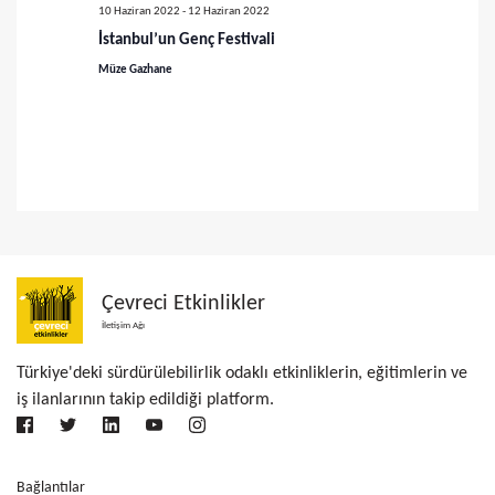
ü
a
10 Haziran 2022
-
12 Haziran 2022
m
İstanbul’un Genç Festivali
r
l
Müze Gazhane
a
e
m
r
a
d
v
e
g
e
e
g
Çevreci Etkinlikler
z
İletişim Ağı
ö
i
Türkiye'deki sürdürülebilirlik odaklı etkinliklerin, eğitimlerin ve
r
n
iş ilanlarının takip edildiği platform.
ü
m
e
n
Bağlantılar