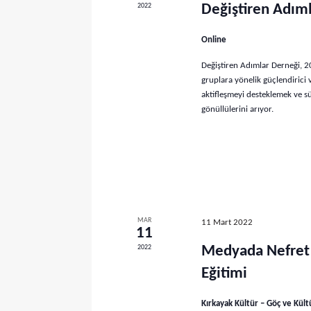
e
2022
Değiştiren Adıml
i
r
n
Online
.
a
E
Değiştiren Adımlar Derneği, 20
r
t
gruplara yönelik güçlendirici v
k
aktifleşmeyi desteklemek ve s
a
i
gönüllülerini arıyor.
n
m
l
a
i
k
v
l
e
e
MAR
11 Mart 2022
r
11
g
i
2022
Medyada Nefret 
ç
ö
Eğitimi
i
r
n
Kırkayak Kültür – Göç ve Kült
d