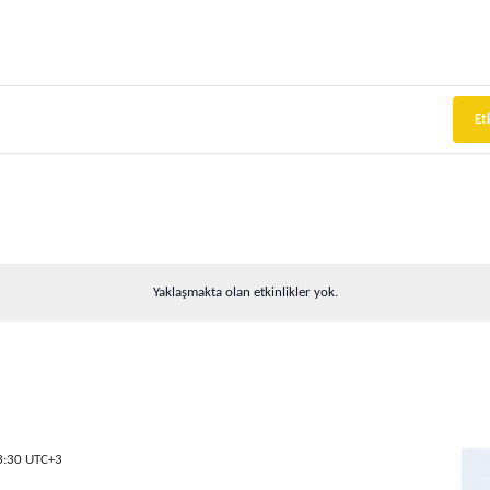
e
Et
Yaklaşmakta olan etkinlikler yok.
3:30
UTC+3