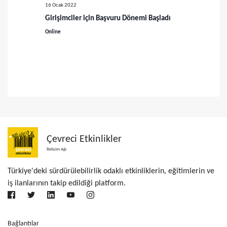
ü
a
16 Ocak 2022
m
Girişimciler için Başvuru Dönemi Başladı
r
l
Online
a
e
m
r
a
d
v
e
g
e
e
g
Çevreci Etkinlikler
z
İletişim Ağı
ö
i
Türkiye'deki sürdürülebilirlik odaklı etkinliklerin, eğitimlerin ve
r
n
iş ilanlarının takip edildiği platform.
ü
m
e
n
Bağlantılar