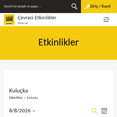
Giriş / Kayıt
Çevreci Etkinlikler
İletişim Ağı
Etkinlikler
Kuluçka
Etkinlikler
Kuluçka
E
E
8/8/2026
A
A
r