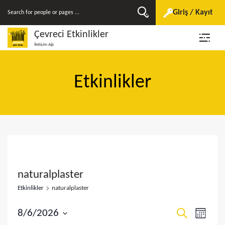
Giriş / Kayıt
Çevreci Etkinlikler
İletişim Ağı
Etkinlikler
naturalplaster
Etkinlikler
naturalplaster
E
E
8/6/2026
A
A
r