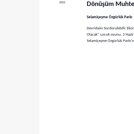
e
2022
Dönüşüm Muhte
i
r
n
Selamiçeşme Özgürlük Parkı
.
a
E
Devridaim Sürdürülebilir Eko
r
t
Olacak’’ çocuk oyunu, 3 Hazir
k
Selamiçeşme Özgürlük Parkı’nda
a
i
n
m
l
a
i
k
v
l
e
e
r
g
i
ç
ö
i
r
n
d