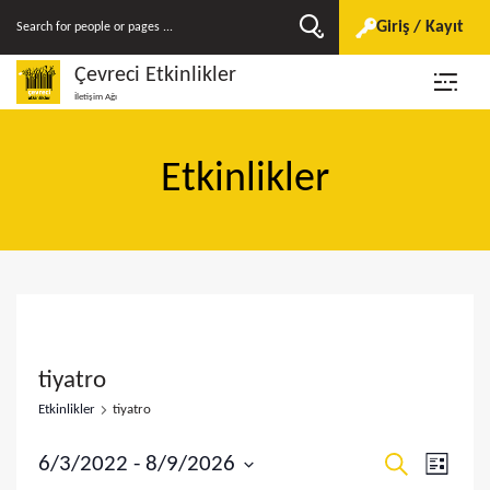
Giriş / Kayıt
Çevreci Etkinlikler
İletişim Ağı
Etkinlikler
tiyatro
Etkinlikler
tiyatro
E
E
6/3/2022
 - 
8/9/2026
A
L
r