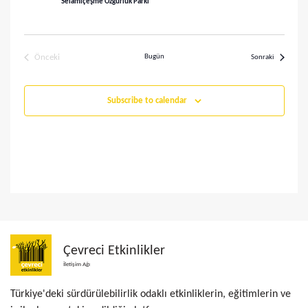
r
Selamiçeşme Özgürlük Parkı
l
a
e
m
Önceki
Bugün
r
Etkinlikler
Sonraki
Etkinlikler
a
d
Subscribe to calendar
v
e
g
e
e
g
z
ö
i
r
n
ü
m
Çevreci Etkinlikler
e
n
İletişim Ağı
ü
Türkiye'deki sürdürülebilirlik odaklı etkinliklerin, eğitimlerin ve