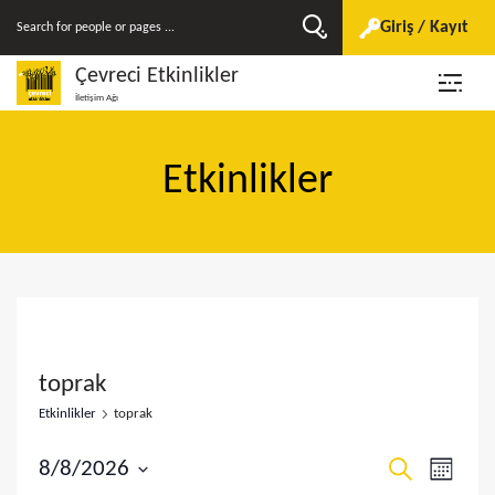
Giriş / Kayıt
Çevreci Etkinlikler
İletişim Ağı
Etkinlikler
toprak
Etkinlikler
toprak
E
E
8/8/2026
A
A
r