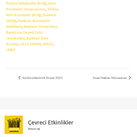
Türkiye Belediyeler Birliği
,
Kent
Konseyleri Sempozyumu
,
Türkiye
Kent Konseyleri Birliği
,
Balıkesir
Valiliği
,
Balıkesir Büyükşehir
Belediyesi
,
Balıkesir Üniversitesi
,
Bandırma Onyedi Eylül
Üniversitesi
,
Balıkesir Kent
Konseyi
,
UCLG-MEWA
,
WALD
,
UNDP
Sürdürülebilirlik Zirvesi 2021
İnsan Hakları Münazarası
Çevreci Etkinlikler
İletişim Ağı