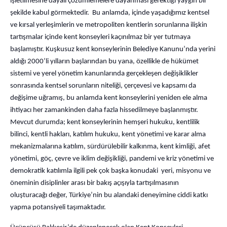
işletilmesine dayalı çözümlemelere dayanması gerektiği yaygın bir
şekilde kabul görmektedir. Bu anlamda, içinde yaşadığımız kentsel
ve kırsal yerleşimlerin ve metropoliten kentlerin sorunlarına ilişkin
tartışmalar içinde kent konseyleri kaçınılmaz bir yer tutmaya
başlamıştır. Kuşkusuz kent konseylerinin Belediye Kanunu’nda yerini
aldığı 2000’li yılların başlarından bu yana, özellikle de hükümet
sistemi ve yerel yönetim kanunlarında gerçekleşen değişiklikler
sonrasında kentsel sorunların niteliği, çerçevesi ve kapsamı da
değişime uğramış, bu anlamda kent konseylerini yeniden ele alma
ihtiyacı her zamankinden daha fazla hissedilmeye başlanmıştır.
Mevcut durumda; kent konseylerinin hemşeri hukuku, kentlilik
bilinci, kentli hakları, katılım hukuku, kent yönetimi ve karar alma
mekanizmalarına katılım, sürdürülebilir kalkınma, kent kimliği, afet
yönetimi, göç, çevre ve iklim değişikliği, pandemi ve kriz yönetimi ve
demokratik katılımla ilgili pek çok başka konudaki yeri, misyonu ve
öneminin disiplinler arası bir bakış açışıyla tartışılmasının
oluşturacağı değer, Türkiye’nin bu alandaki deneyimine ciddi katkı
yapma potansiyeli taşımaktadır.