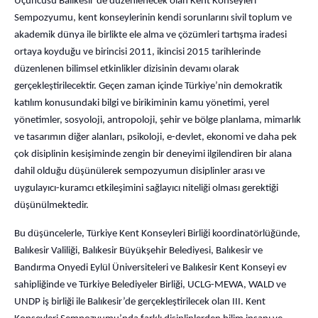
Üçüncüsü Balıkesir’de düzenlenecek olan Kent Konseyleri
Sempozyumu, kent konseylerinin kendi sorunlarını sivil toplum ve
akademik dünya ile birlikte ele alma ve çözümleri tartışma iradesi
ortaya koyduğu ve birincisi 2011, ikincisi 2015 tarihlerinde
düzenlenen bilimsel etkinlikler dizisinin devamı olarak
gerçekleştirilecektir. Geçen zaman içinde Türkiye’nin demokratik
katılım konusundaki bilgi ve birikiminin kamu yönetimi, yerel
yönetimler, sosyoloji, antropoloji, şehir ve bölge planlama, mimarlık
ve tasarımın diğer alanları, psikoloji, e-devlet, ekonomi ve daha pek
çok disiplinin kesişiminde zengin bir deneyimi ilgilendiren bir alana
dahil olduğu düşünülerek sempozyumun disiplinler arası ve
uygulayıcı-kuramcı etkileşimini sağlayıcı niteliği olması gerektiği
düşünülmektedir.
Bu düşüncelerle, Türkiye Kent Konseyleri Birliği koordinatörlüğünde,
Balıkesir Valiliği, Balıkesir Büyükşehir Belediyesi, Balıkesir ve
Bandırma Onyedi Eylül Üniversiteleri ve Balıkesir Kent Konseyi ev
sahipliğinde ve Türkiye Belediyeler Birliği, UCLG-MEWA, WALD ve
UNDP iş birliği ile Balıkesir’de gerçekleştirilecek olan III. Kent