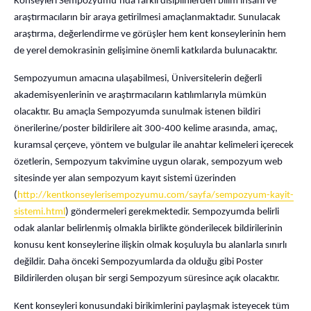
Konseyleri Sempozyumu’nda farklı disiplinlerden bilim insanı ve
araştırmacıların bir araya getirilmesi amaçlanmaktadır. Sunulacak
araştırma, değerlendirme ve görüşler hem kent konseylerinin hem
de yerel demokrasinin gelişimine önemli katkılarda bulunacaktır.
Sempozyumun amacına ulaşabilmesi, Üniversitelerin değerli
akademisyenlerinin ve araştırmacıların katılımlarıyla mümkün
olacaktır. Bu amaçla Sempozyumda sunulmak istenen bildiri
önerilerine/poster bildirilere ait 300-400 kelime arasında, amaç,
kuramsal çerçeve, yöntem ve bulgular ile anahtar kelimeleri içerecek
özetlerin, Sempozyum takvimine uygun olarak, sempozyum web
sitesinde yer alan sempozyum kayıt sistemi üzerinden
(
http://kentkonseylerisempozyumu.com/sayfa/sempozyum-kayit-
sistemi.html
) göndermeleri gerekmektedir. Sempozyumda belirli
odak alanlar belirlenmiş olmakla birlikte gönderilecek bildirilerinin
konusu kent konseylerine ilişkin olmak koşuluyla bu alanlarla sınırlı
değildir. Daha önceki Sempozyumlarda da olduğu gibi Poster
Bildirilerden oluşan bir sergi Sempozyum süresince açık olacaktır.
Kent konseyleri konusundaki birikimlerini paylaşmak isteyecek tüm