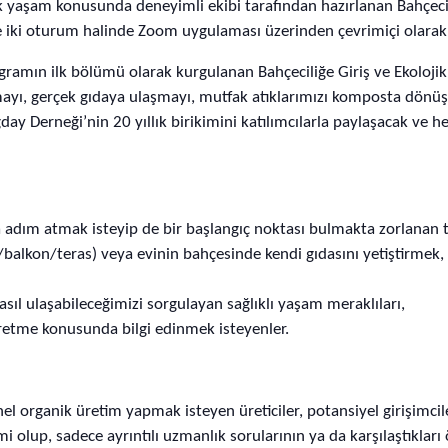
k yaşam konusunda deneyimli ekibi tarafından hazırlanan Bahçecil
de iki oturum halinde Zoom uygulaması üzerinden çevrimiçi olarak
programın ilk bölümü olarak kurgulanan Bahçeciliğe Giriş ve Ekoloj
mayı, gerçek gıdaya ulaşmayı, mutfak atıklarımızı komposta dönüş
day Derneği’nin 20 yıllık birikimini katılımcılarla paylaşacak ve 
a adım atmak isteyip de bir başlangıç noktası bulmakta zorlanan 
/balkon/teras) veya evinin bahçesinde kendi gıdasını yetiştirm
ıl ulaşabileceğimizi sorgulayan sağlıklı yaşam meraklıları,
retme konusunda bilgi edinmek isteyenler.
el organik üretim yapmak isteyen üreticiler, potansiyel girişimcil
 olup, sadece ayrıntılı uzmanlık sorularının ya da karşılaştıkları