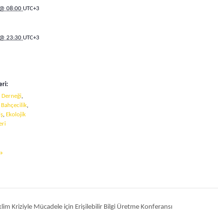
 @ 08:00
UTC+3
 @ 23:30
UTC+3
eri:
 Derneği
,
,
Bahçecilik
,
iş
,
Ekolojik
eri
→
klim Kriziyle Mücadele için Erişilebilir Bilgi Üretme Konferansı