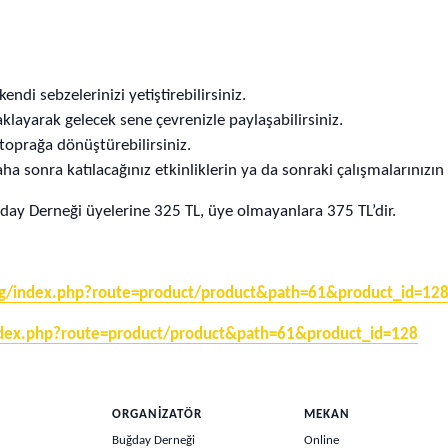
ndi sebzelerinizi yetiştirebilirsiniz.
aklayarak gelecek sene çevrenizle paylaşabilirsiniz.
 toprağa dönüştürebilirsiniz.
daha sonra katılacağınız etkinliklerin ya da sonraki çalışmalarınızın
day Derneği üyelerine 325 TL, üye olmayanlara 375 TL’dir.
rg/index.php?route=product/product&path=61&product_id=12
ndex.php?route=product/product&path=61&product_id=128
ORGANIZATÖR
MEKAN
Buğday Derneği
Online