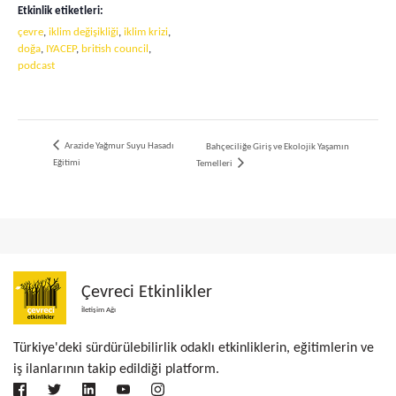
Etkinlik etiketleri:
çevre
,
iklim değişikliği
,
iklim krizi
,
doğa
,
IYACEP
,
british council
,
podcast
Arazide Yağmur Suyu Hasadı
Bahçeciliğe Giriş ve Ekolojik Yaşamın
Eğitimi
Temelleri
Çevreci Etkinlikler
İletişim Ağı
Türkiye'deki sürdürülebilirlik odaklı etkinliklerin, eğitimlerin ve
iş ilanlarının takip edildiği platform.