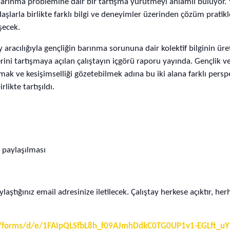
barınma problemine dair bir tartışma yürütmeyi anlamlı buluyor. Ye
aşlarla birlikte farklı bilgi ve deneyimler üzerinden çözüm prati
şecek.
tay aracılığıyla gençliğin barınma sorununa dair kolektif bilginin ü
lerini tartışmaya açılan çalıştayın içgörü raporu yayında. Gençlik
mak ve kesişimselliği gözetebilmek adına bu iki alana farklı perspe
likte tartışıldı.
n paylaşılması
laştığınız email adresinize iletilecek. Çalıştay herkese açıktır, her
om/forms/d/e/1FAIpQLSfbL8h_f09AJmhDdkC0TG0UP1v1-EGLft_