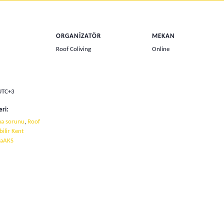
ORGANIZATÖR
MEKAN
Roof Coliving
Online
UTC+3
eri:
ma sorunu
,
Roof
ebilir Kent
raAKS