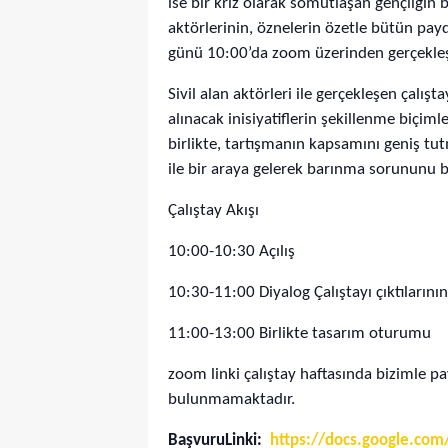
ise bir kriz olarak somutlaşan gençliğin 
aktörlerinin, öznelerin özetle bütün payd
günü 10:00’da zoom üzerinden gerçekle
Sivil alan aktörleri ile gerçekleşen çalış
alınacak inisiyatiflerin şekillenme biçim
birlikte, tartışmanın kapsamını geniş tut
ile bir araya gelerek barınma sorununu bir
Çalıştay Akışı
10:00-10:30 Açılış
10:30-11:00 Diyalog Çalıştayı çıktılarını
11:00-13:00 Birlikte tasarım oturumu
zoom linki çalıştay haftasında bizimle pay
bulunmamaktadır.
BaşvuruLinki:
https://docs.google.c