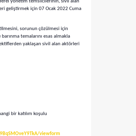
rel yönetim temsilcilerinin, sivil alan
kleri geliştirmek için 07 Ocak 2022 Cuma
retilmesini, sorunun çözülmesi için
 ve barınma temalarını esas almakla
ktiflerden yaklaşan sivil alan aktörleri
hangi bir katılım koşulu
uY9BqSMOveY9TkA/viewform