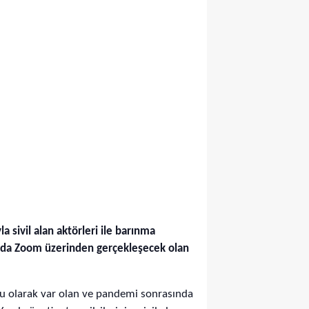
la sivil alan aktörleri ile
barınma
sında Zoom üzerinden gerçekleşecek olan
su olarak var olan ve pandemi sonrasında