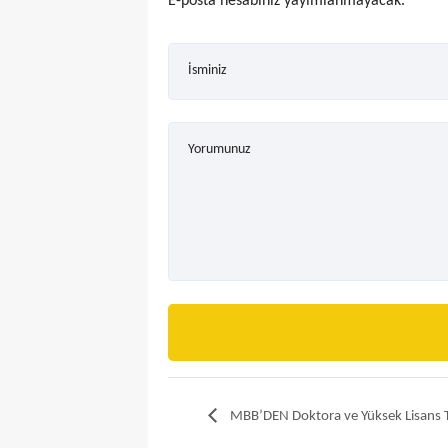
E-posta hesabınız yayımlanmayacak.
İsminiz
Yorumunuz
MBB’DEN Doktora ve Yüksek Lisans T