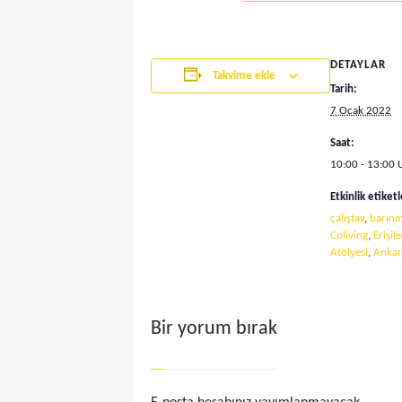
DETAYLAR
Takvime ekle
Tarih:
7 Ocak 2022
Saat:
10:00 - 13:00
Etkinlik etiketl
çalıştay
,
barın
Coliving
,
Erişil
Atölyesi
,
Anka
Bir yorum bırak