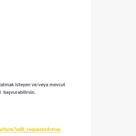
aşlatmak isteyen ve/veya mevcut
) başvurabilirsin.
wform?edit_requested=true