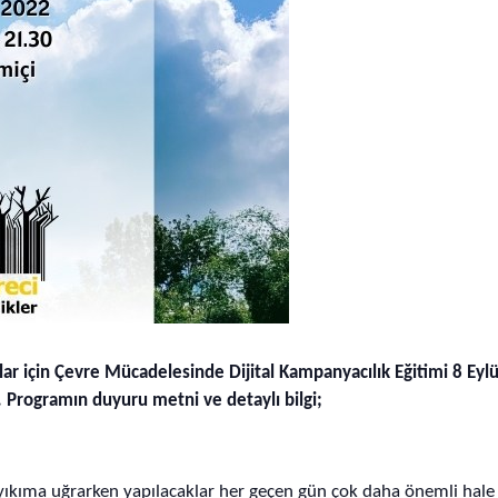
r için Çevre Mücadelesinde Dijital Kampanyacılık Eğitimi 8 Eylü
. Programın duyuru metni ve detaylı bilgi;
e yıkıma uğrarken yapılacaklar her geçen gün çok daha önemli hale 