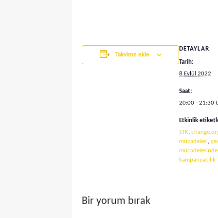
DETAYLAR
Takvime ekle
Tarih:
8 Eylül 2022
Saat:
20:00 - 21:30
Etkinlik etiketl
STK
,
change.or
mücadelesi
,
çe
mücadelesinde d
kampanyacılık
Bir yorum bırak