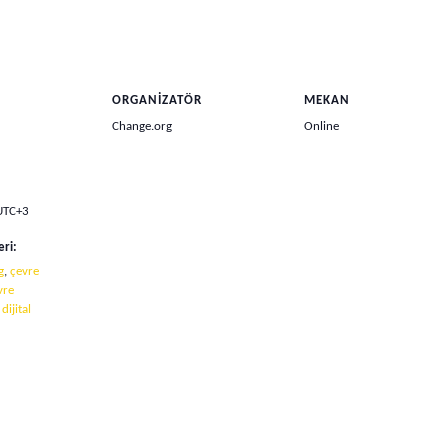
ORGANIZATÖR
MEKAN
Change.org
Online
UTC+3
eri:
g
,
çevre
vre
ijital