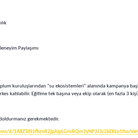
lık
 Deneyim Paylaşımı
il toplum kuruluşlarından “su ekosistemleri” alanında kampanya b
s katılabilir. Eğitime tek başına veya ekip olarak (en fazla 3 kişi
 doldurmanız gerekmektedir.
forms/d/1A8ZTdS1fhznR2jpAipLGnvRQm3yNP3J3c2kEKLo1fso/vie