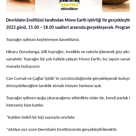
Devridaim Enstitüsü tarafından Mono Earth işbirliği ile gerçekleştiri
2022 günü, 15.00 – 18.00 saatleri arasında gerçekleşecek. Programın 
Toprağın ışıltısını keşfetmeye davetlisiniz.
Hikaru Dorodanga, killi toprağın, incelikle ve sabırla işlenerek göz alıcı
sanatıdır. Toprağın bir çok haliyle çalışan Mono Earth, bu Japon sanatını 
masada buluşuyor.
Can Cumalı ve Çağlar İşbilir’in yürütücülüğünde gerçekleşecek buluşma, 
dönüşebileceğine tanıklık etmek isteyen herkese açık.
Toprağın ışıltısını açığa çıkaracağımız etkinlikte sizler de, kendi parlak 
isterseniz bize katılın.
*Katılım belirli bir kişi sayısıyla sınırlıdır.
*Atölye yüz yüze Devridaim Enstitüsünde gerçekleştirilecektir.