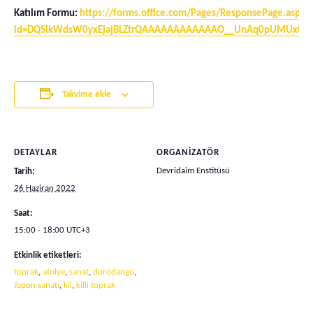
Katılım Formu:
https://forms.office.com/Pages/ResponsePage.aspx?
id=DQSIkWdsW0yxEjajBLZtrQAAAAAAAAAAAAO__UnAq0pUMUxOR
Takvime ekle
DETAYLAR
ORGANIZATÖR
Devridaim Enstitüsü
Tarih:
26 Haziran 2022
Saat:
15:00 - 18:00
UTC+3
Etkinlik etiketleri:
toprak
,
atolye
,
sanat
,
dorodango
,
Japon sanatı
,
kil
,
killi toprak