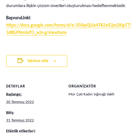
durumlara ilişkin çözüm önerileri oluşturulması hedeflenmektedir.
BaşvuruLinki:
https://docs.google.com/forms/d/e/1FAIpQLSe4TK2xiGjw28IpT7Tp
3dKGPNmScP3_xcb-g/viewform
Takvime ekle
DETAYLAR
ORGANIZATÖR
Mor Çatı Kadın Sığınağı Vakfı
Başlangıç:
30 Temmuz 2022
Bitiş:
31 Temmuz 2022
Etkinlik etiketleri: