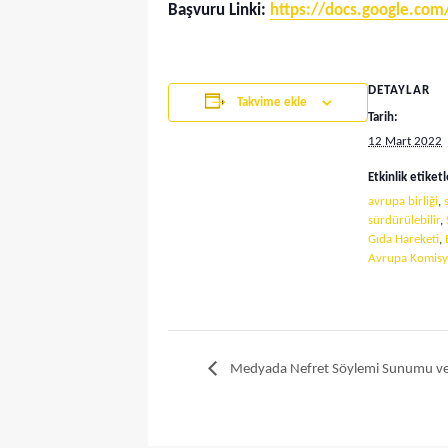
Başvuru Linki:
https://docs.google.c
DETAYLAR
Takvime ekle
Tarih:
12 Mart 2022
Etkinlik etiketl
avrupa birliği
,
sürdürülebilir
,
Gıda Hareketi
,
Avrupa Komis
Medyada Nefret Söylemi Sunumu ve K