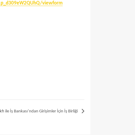
d_1p_d309eW2QUhQ/viewform
ı ile İş Bankası’ndan Girişimler İçin İş Birliği