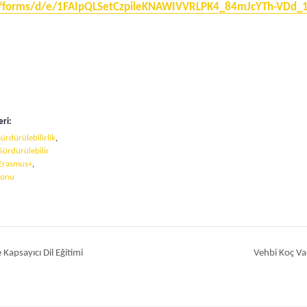
om/forms/d/e/1FAIpQLSetCzpileKNAWIVVRLPK4_84mJcYTh-VD
eri:
sürdürülebilirlik
,
Sürdürülebilir
Erasmus+
,
yonu
apsayıcı Dil Eğitimi
Vehbi Koç Vakf