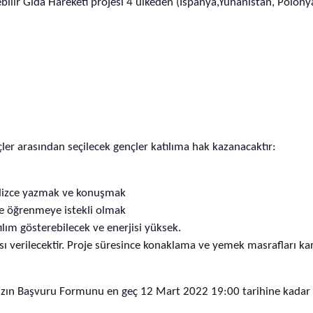
bilir Gıda Hareketi projesi 4 ülkeden (İspanya,Yunanistan, Polonya,
nçler arasından seçilecek gençler katılıma hak kazanacaktır:
lizce yazmak ve konuşmak
 ve öğrenmeye istekli olmak
ılım gösterebilecek ve enerjisi yüksek.
ası verilecektir. Proje süresince konaklama ve yemek masrafları ka
mızın Başvuru Formunu en geç 12 Mart 2022 19:00 tarihine kadar